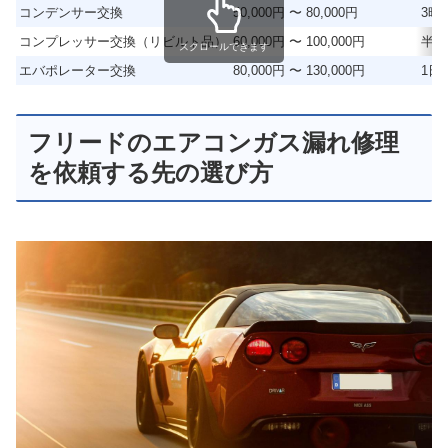
コンデンサー交換
50,000円 〜 80,000円
3時
コンプレッサー交換（リビルト品）
60,000円 〜 100,000円
半日
スクロールできます
エバポレーター交換
80,000円 〜 130,000円
1日 
フリードのエアコンガス漏れ修理
を依頼する先の選び方