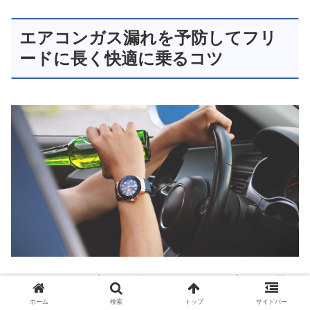
エアコンガス漏れを予防してフリ
ードに長く快適に乗るコツ
エアコンのトラブルは、日頃のちょっとした心がけで防げ
るものもあります。修理して直った後も、あるいは故障す
ホーム
検索
トップ
サイドバー