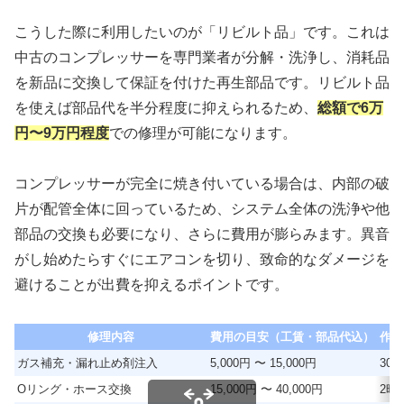
こうした際に利用したいのが「リビルト品」です。これは
中古のコンプレッサーを専門業者が分解・洗浄し、消耗品
を新品に交換して保証を付けた再生部品です。リビルト品
を使えば部品代を半分程度に抑えられるため、
総額で6万
円〜9万円程度
での修理が可能になります。
コンプレッサーが完全に焼き付いている場合は、内部の破
片が配管全体に回っているため、システム全体の洗浄や他
部品の交換も必要になり、さらに費用が膨らみます。異音
がし始めたらすぐにエアコンを切り、致命的なダメージを
避けることが出費を抑えるポイントです。
修理内容
費用の目安（工賃・部品代込）
作業
ガス補充・漏れ止め剤注入
5,000円 〜 15,000円
30分
Oリング・ホース交換
15,000円 〜 40,000円
2時