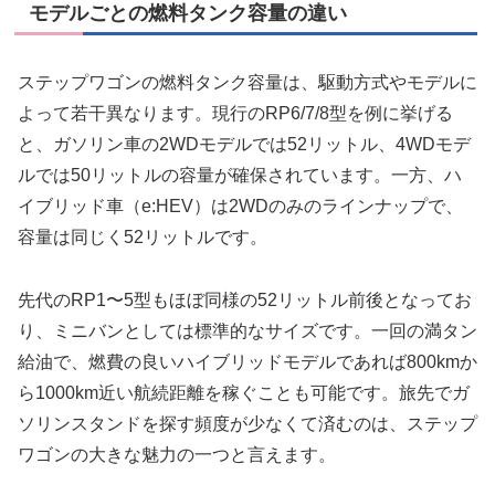
モデルごとの燃料タンク容量の違い
ステップワゴンの燃料タンク容量は、駆動方式やモデルに
よって若干異なります。現行のRP6/7/8型を例に挙げる
と、ガソリン車の2WDモデルでは52リットル、4WDモデ
ルでは50リットルの容量が確保されています。一方、ハ
イブリッド車（e:HEV）は2WDのみのラインナップで、
容量は同じく52リットルです。
先代のRP1〜5型もほぼ同様の52リットル前後となってお
り、ミニバンとしては標準的なサイズです。一回の満タン
給油で、燃費の良いハイブリッドモデルであれば800kmか
ら1000km近い航続距離を稼ぐことも可能です。旅先でガ
ソリンスタンドを探す頻度が少なくて済むのは、ステップ
ワゴンの大きな魅力の一つと言えます。