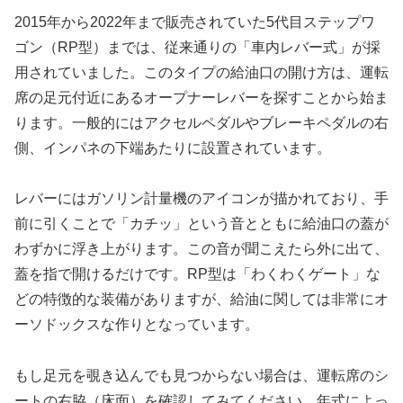
2015年から2022年まで販売されていた5代目ステップワ
ゴン（RP型）までは、従来通りの「車内レバー式」が採
用されていました。このタイプの給油口の開け方は、運転
席の足元付近にあるオープナーレバーを探すことから始ま
ります。一般的にはアクセルペダルやブレーキペダルの右
側、インパネの下端あたりに設置されています。
レバーにはガソリン計量機のアイコンが描かれており、手
前に引くことで「カチッ」という音とともに給油口の蓋が
わずかに浮き上がります。この音が聞こえたら外に出て、
蓋を指で開けるだけです。RP型は「わくわくゲート」な
どの特徴的な装備がありますが、給油に関しては非常にオ
ーソドックスな作りとなっています。
もし足元を覗き込んでも見つからない場合は、運転席のシ
ートの右脇（床面）を確認してみてください。年式によっ