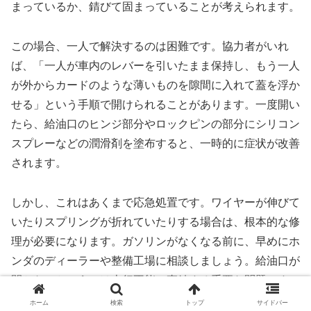
まっているか、錆びて固まっていることが考えられます。
この場合、一人で解決するのは困難です。協力者がいれ
ば、「一人が車内のレバーを引いたまま保持し、もう一人
が外からカードのような薄いものを隙間に入れて蓋を浮か
せる」という手順で開けられることがあります。一度開い
たら、給油口のヒンジ部分やロックピンの部分にシリコン
スプレーなどの潤滑剤を塗布すると、一時的に症状が改善
されます。
しかし、これはあくまで応急処置です。ワイヤーが伸びて
いたりスプリングが折れていたりする場合は、根本的な修
理が必要になります。ガソリンがなくなる前に、早めにホ
ンダのディーラーや整備工場に相談しましょう。給油口が
開かないというのは走行不能に直結する重要な問題ですの
で、放置せずにプロの点検を受けることが大切です。
ホーム
検索
トップ
サイドバー