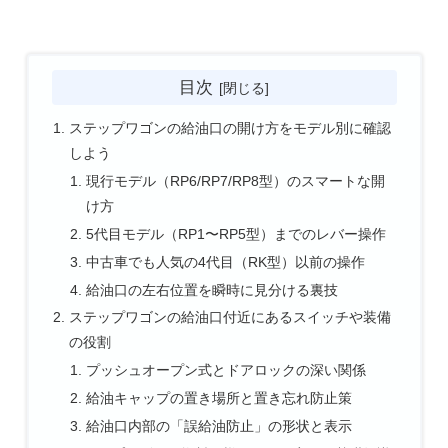
目次
ステップワゴンの給油口の開け方をモデル別に確認
しよう
現行モデル（RP6/RP7/RP8型）のスマートな開
け方
5代目モデル（RP1〜RP5型）までのレバー操作
中古車でも人気の4代目（RK型）以前の操作
給油口の左右位置を瞬時に見分ける裏技
ステップワゴンの給油口付近にあるスイッチや装備
の役割
プッシュオープン式とドアロックの深い関係
給油キャップの置き場所と置き忘れ防止策
給油口内部の「誤給油防止」の形状と表示