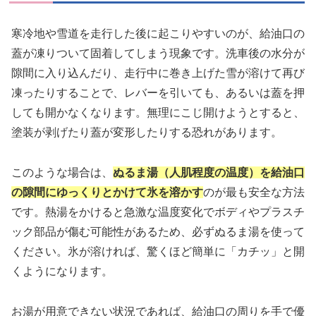
寒冷地や雪道を走行した後に起こりやすいのが、給油口の
蓋が凍りついて固着してしまう現象です。洗車後の水分が
隙間に入り込んだり、走行中に巻き上げた雪が溶けて再び
凍ったりすることで、レバーを引いても、あるいは蓋を押
しても開かなくなります。無理にこじ開けようとすると、
塗装が剥げたり蓋が変形したりする恐れがあります。
このような場合は、
ぬるま湯（人肌程度の温度）を給油口
の隙間にゆっくりとかけて氷を溶かす
のが最も安全な方法
です。熱湯をかけると急激な温度変化でボディやプラスチ
ック部品が傷む可能性があるため、必ずぬるま湯を使って
ください。氷が溶ければ、驚くほど簡単に「カチッ」と開
くようになります。
お湯が用意できない状況であれば、給油口の周りを手で優