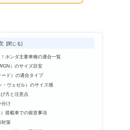
次
ク！ホンダ主要車種の適合一覧
N-WGN）のサイズ目安
リード）の適合タイプ
ン・ヴェゼル）のサイズ感
選び方と注意点
い分け
転支援）搭載車での留意事項
渉対策