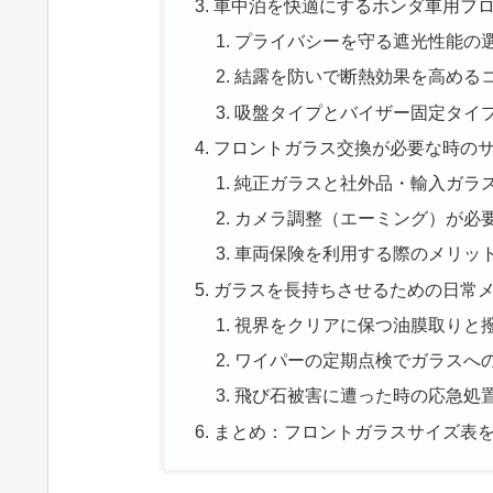
車中泊を快適にするホンダ車用フ
プライバシーを守る遮光性能の
結露を防いで断熱効果を高める
吸盤タイプとバイザー固定タイ
フロントガラス交換が必要な時の
純正ガラスと社外品・輸入ガラ
カメラ調整（エーミング）が必
車両保険を利用する際のメリッ
ガラスを長持ちさせるための日常
視界をクリアに保つ油膜取りと
ワイパーの定期点検でガラスへ
飛び石被害に遭った時の応急処
まとめ：フロントガラスサイズ表