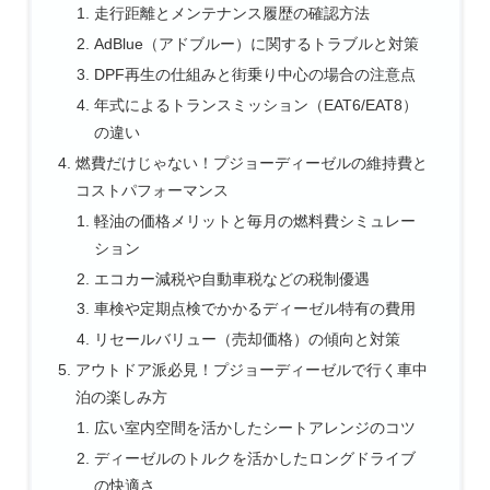
走行距離とメンテナンス履歴の確認方法
AdBlue（アドブルー）に関するトラブルと対策
DPF再生の仕組みと街乗り中心の場合の注意点
年式によるトランスミッション（EAT6/EAT8）
の違い
燃費だけじゃない！プジョーディーゼルの維持費と
コストパフォーマンス
軽油の価格メリットと毎月の燃料費シミュレー
ション
エコカー減税や自動車税などの税制優遇
車検や定期点検でかかるディーゼル特有の費用
リセールバリュー（売却価格）の傾向と対策
アウトドア派必見！プジョーディーゼルで行く車中
泊の楽しみ方
広い室内空間を活かしたシートアレンジのコツ
ディーゼルのトルクを活かしたロングドライブ
の快適さ