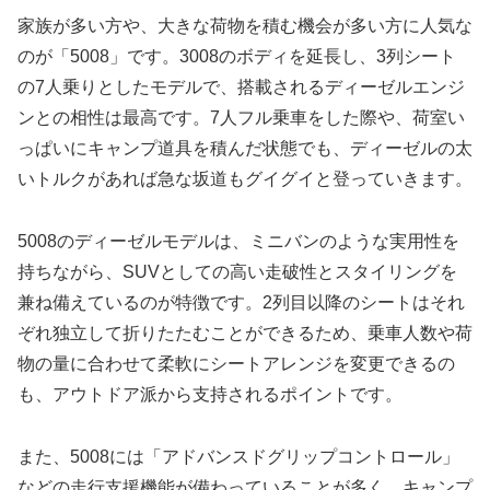
家族が多い方や、大きな荷物を積む機会が多い方に人気な
のが「5008」です。3008のボディを延長し、3列シート
の7人乗りとしたモデルで、搭載されるディーゼルエンジ
ンとの相性は最高です。7人フル乗車をした際や、荷室い
っぱいにキャンプ道具を積んだ状態でも、ディーゼルの太
いトルクがあれば急な坂道もグイグイと登っていきます。
5008のディーゼルモデルは、ミニバンのような実用性を
持ちながら、SUVとしての高い走破性とスタイリングを
兼ね備えているのが特徴です。2列目以降のシートはそれ
ぞれ独立して折りたたむことができるため、乗車人数や荷
物の量に合わせて柔軟にシートアレンジを変更できるの
も、アウトドア派から支持されるポイントです。
また、5008には「アドバンスドグリップコントロール」
などの走行支援機能が備わっていることが多く、キャンプ