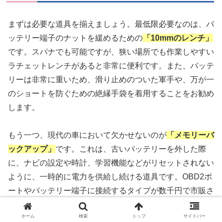
まずは必要な道具を揃えましょう。最低限必要なのは、バ
ッテリー端子のナットを緩めるための
「10mmのレンチ」
です。スパナでも可能ですが、狭い場所でも作業しやすい
ラチェットレンチがあると非常に便利です。また、バッテ
リーは非常に重いため、滑り止めのついた軍手や、万が一
のショートを防ぐための絶縁手袋を着用することをお勧め
します。
もう一つ、現代の車において欠かせないのが
「メモリーバ
ックアップ」
です。これは、古いバッテリーを外した際
に、ナビの設定や時計、学習機能などがリセットされない
ように、一時的に電力を供給し続ける道具です。OBD2ポ
ートやバッテリー端子に接続するタイプが数千円で市販さ
れています。これを使わずに交換すると、アイドリングが
ホーム
検索
トップ
サイドバー
不安定になったり、パワーウィンドウのオート機能が効か