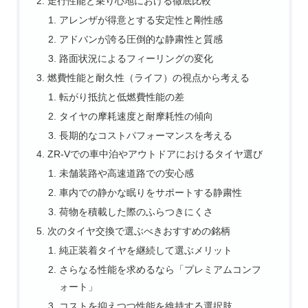
走行性能と乗り心地における徹底比較
アレンザが得意とする安定性と剛性感
アドバンが誇る圧倒的な静粛性と質感
路面状況によるフィーリングの変化
燃費性能と耐久性（ライフ）の視点から考える
転がり抵抗と低燃費性能の差
タイヤの摩耗速度と耐摩耗性の傾向
長期的なコストパフォーマンスを考える
ZR-Vでの車中泊やアウトドアにおけるタイヤ選び
未舗装路や高速道路での安心感
車内での静かな眠りをサポートする静粛性
荷物を積載した際のふらつきにくさ
次のタイヤ交換で選ぶべきおすすめの銘柄
純正装着タイヤを継続して選ぶメリット
さらなる性能を求めるなら「プレミアムコンフ
ォート」
コストを抑えつつ性能を維持する選択肢