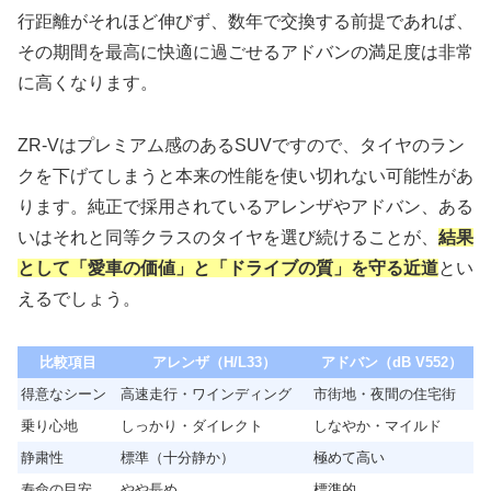
行距離がそれほど伸びず、数年で交換する前提であれば、
その期間を最高に快適に過ごせるアドバンの満足度は非常
に高くなります。
ZR-Vはプレミアム感のあるSUVですので、タイヤのラン
クを下げてしまうと本来の性能を使い切れない可能性があ
ります。純正で採用されているアレンザやアドバン、ある
いはそれと同等クラスのタイヤを選び続けることが、
結果
として「愛車の価値」と「ドライブの質」を守る近道
とい
えるでしょう。
比較項目
アレンザ（H/L33）
アドバン（dB V552）
得意なシーン
高速走行・ワインディング
市街地・夜間の住宅街
乗り心地
しっかり・ダイレクト
しなやか・マイルド
静粛性
標準（十分静か）
極めて高い
寿命の目安
やや長め
標準的