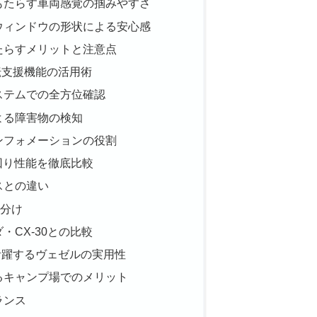
もたらす車両感覚の掴みやすさ
ウィンドウの形状による安心感
たらすメリットと注意点
転支援機能の活用術
ステムでの全方位確認
よる障害物の検知
ンフォメーションの役割
回り性能を徹底比較
スとの違い
い分け
・CX-30との比較
活躍するヴェゼルの実用性
るキャンプ場でのメリット
ランス