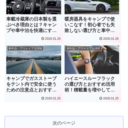
車載冷蔵庫の日本製を選
暖房器具をキャンプで使
ぶべき理由とは？キャン
いこなす！初心者でも失
プや車中泊を快適にする
敗しない選び方と車中泊
高品質なモデルの魅力
での注意点
2026.01.26
2026.01.26
車中泊・アウトドア活用術
車中泊・アウトドア活用術
キャンプでガスストーブ
ハイエースルーフラック
をテント内で安全に使う
の選び方とおすすめ活用
ための注意点とおすすめ
術！積載量を増やして車
の選び方
中泊を快適に
2026.01.25
2026.01.25
次のページ