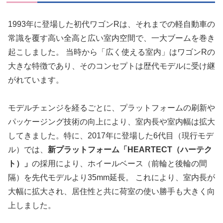
1993年に登場した初代ワゴンRは、それまでの軽自動車の
常識を覆す高い全高と広い室内空間で、一大ブームを巻き
起こしました。 当時から「広く使える室内」はワゴンRの
大きな特徴であり、そのコンセプトは歴代モデルに受け継
がれています。
モデルチェンジを経るごとに、プラットフォームの刷新や
パッケージング技術の向上により、室内長や室内幅は拡大
してきました。特に、2017年に登場した6代目（現行モデ
ル）では、
新プラットフォーム「HEARTECT（ハーテク
ト）」
の採用により、ホイールベース（前輪と後輪の間
隔）を先代モデルより35mm延長。 これにより、室内長が
大幅に拡大され、居住性と共に荷室の使い勝手も大きく向
上しました。