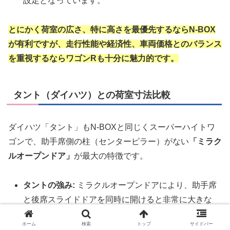
設定となっています。
とにかく荷室の広さ、特に高さを最優先するならN-BOX
が有利ですが、走行性能や経済性、車両価格とのバランス
を重視するならワゴンRも十分に魅力的です。
タント（ダイハツ）との荷室寸法比較
ダイハツ「タント」もN-BOXと同じくスーパーハイトワ
ゴンで、助手席側の柱（センターピラー）がない
「ミラク
ルオープンドア」
が最大の特徴です。
タントの強み:
ミラクルオープンドアにより、助手席
と後席スライドドアを同時に開けると非常に大きな
開口部が生まれます。 これにより、人の乗り降りは
ホーム
検索
トップ
サイドバー
もちろん、側面から大きな荷物を積み込む際に非常