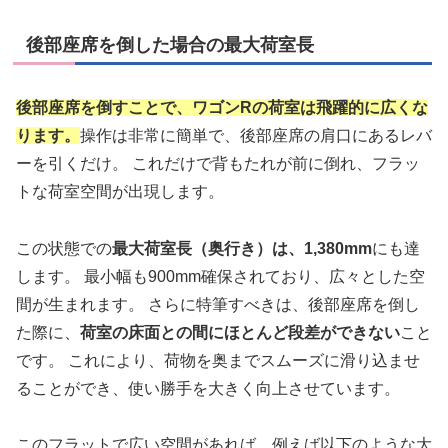
後部座席を倒した場合の最大荷室長
後部座席を倒すことで、ワゴンRの荷室は飛躍的に広くな
ります。
操作は非常に簡単で、後部座席の肩口にあるレバ
ーを引くだけ。 これだけで背もたれが前に倒れ、フラッ
トな荷室空間が出現します。
この状態での
最大荷室長（奥行き）は、1,380mm
にも達
します。 最小幅も900mm確保されており、広々とした空
間が生まれます。 さらに特筆すべきは、後部座席を倒し
た際に、
荷室の床面との間にほとんど段差ができない
こと
です。 これにより、荷物を奥までスムーズに滑り込ませ
ることができ、使い勝手を大きく向上させています。
このフラットで広い空間があれば、例えば以下のような大