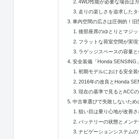
4WD性能が必要な場合は
走りの楽しさを追求したター
車内空間の広さは圧倒的！旧
後部座席のゆとりとマジッ
フラットな荷室空間が実現
ラゲッジスペースの容量と
安全装備「Honda SENSI
初期モデルにおける安全装
2016年の改良とHonda S
現在の基準で見るとACC
中古車選びで失敗しないため
狙い目は乗り心地が改善され
バッテリーの状態とメンテ
ナビゲーションシステムの