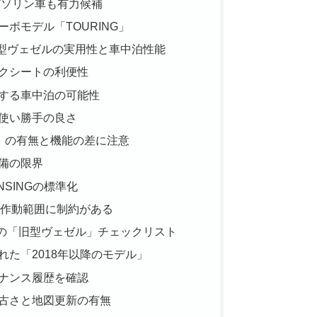
ガソリン車も有力候補
ボモデル「TOURING」
型ヴェゼルの実用性と車中泊性能
クシートの利便性
する車中泊の可能性
使い勝手の良さ
NG」の有無と機能の差に注意
備の限界
ENSINGの標準化
の作動範囲に制約がある
の「旧型ヴェゼル」チェックリスト
た「2018年以降のモデル」
ナンス履歴を確認
古さと地図更新の有無