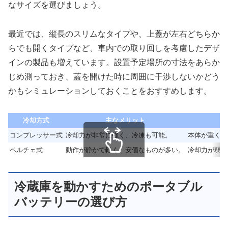
なサイズを選びましょう。
最近では、縦長のスリムなタイプや、上蓋が左右どちらか
らでも開くタイプなど、車内での取り回しを考慮したデザ
インの製品も増えています。設置予定場所の寸法をあらか
じめ測っておき、蓋を開けた時に周囲に干渉しないかどう
かもシミュレーションしておくことをおすすめします。
冷却方式
主なメリット
主
コンプレッサー式
冷却力が非常に強く、冷凍も可能。
本体が重く、
ペルチェ式
動作が静かで軽く、安価なものが多い。
冷却力が弱く
スクロールできます
冷蔵庫を動かすためのポータブル
バッテリーの選び方