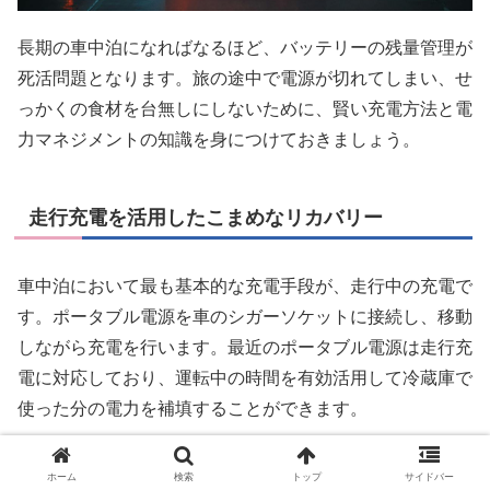
長期の車中泊になればなるほど、バッテリーの残量管理が
死活問題となります。旅の途中で電源が切れてしまい、せ
っかくの食材を台無しにしないために、賢い充電方法と電
力マネジメントの知識を身につけておきましょう。
走行充電を活用したこまめなリカバリー
車中泊において最も基本的な充電手段が、走行中の充電で
す。ポータブル電源を車のシガーソケットに接続し、移動
しながら充電を行います。最近のポータブル電源は走行充
電に対応しており、運転中の時間を有効活用して冷蔵庫で
使った分の電力を補填することができます。
ただし、シガーソケットからの充電速度はACコンセント
ホーム
検索
トップ
サイドバー