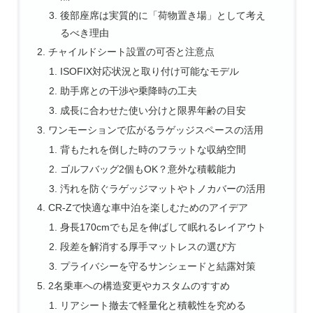
後部座席は実質的に「荷物置き場」として考え
るべき理由
チャイルドシート設置の可否と注意点
ISOFIX対応状況と取り付け可能なモデル
助手席との干渉や乗降時の工夫
成長に合わせた使い分けと限界年齢の目安
ワンモーションで広がるラゲッジスペースの活用
背もたれを倒した時のフラットな収納空間
ゴルフバッグ2個もOK？意外な積載能力
汚れを防ぐラゲッジマットやトノカバーの活用
CR-Zで快適な車中泊を楽しむためのアイデア
身長170cmでも足を伸ばして眠れるレイアウト
段差を解消する厚手マットレスの選び方
プライバシーを守るサンシェードと結露対策
2名乗車への構造変更やカスタムのすすめ
リアシート撤去で軽量化と積載性を究める