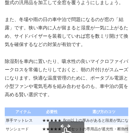
盤式の汎用品を加工して全窓を覆うようにしましょう。
また、冬場や雨の日の車中泊で問題になるのが窓の「結
露」です。狭い車内に人が留まると湿度が一気に上がるた
め、サイドバイザーを装着していれば窓を数ミリ開けて換
気を確保するなどの対策が有効です。
除湿剤を車内に置いたり、吸水性の良いマイクロファイバ
ークロスを常備したりしておくと、朝の片付けがスムーズ
になります。快適な温度管理のために、ポータブル電源と
小型ファンや電気毛布を組み合わせるのも、車中泊の質を
高める賢い選択です。
アイテム
必要性
選び方のコツ
厚手マットレス
★★★★★
8cm以上の厚みがあると段差が気になら
サンシェード
★★★★★
全窓セットの専用品が遮光性・断熱性が