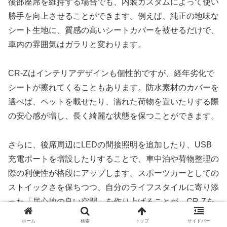
後部座席を維持する場合でも、内装カスタムによって使い
勝手を向上させることができます。例えば、純正の地味な
シート生地に、質感の高いシートカバーを被せるだけで、
車内の雰囲気はガラリと変わります。
CR-Zはインテリアデザインも個性的ですが、経年劣化で
シートが擦れてくることもあります。防水素材のカバーを
選べば、ペットを載せたり、濡れた荷物を置いたりする際
の安心感が増し、長く綺麗な状態を保つことができます。
さらに、後席周辺にLEDの間接照明を追加したり、USB
充電ポートを増設したりすることで、車中泊や荷物整理の
際の利便性が格段にアップします。スポーツカーとしての
ストイックさを保ちつつ、自分のライフスタイルに寄り添
った「居心地の良い空間」を作り上げることが、CR-Zを
長く愛する秘訣です。
ホーム
検索
トップ
サイドバー