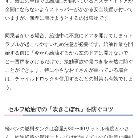
す。最近の車種では給油口が開いているとスライドドアが
全開にならないようストッパーがかかる安全装置が付いて
いますが、無理に開けようとするのは禁物です。
同乗者がいる場合、給油中に不意にドアを開けてしまうト
ラブルが起こりやすいため注意が必要です。給油作業を開
始する前に「今から給油するから左のドアは開けないで」
と一言声をかけるだけで、接触事故や傷つきを未然に防ぐ
ことができます。特に小さなお子さんが乗っている場合
は、チャイルドロックを併用するなどの対策も有効でしょ
う。
セルフ給油での「吹きこぼれ」を防ぐコツ
軽バンの燃料タンクは容量が30〜40リットル程度と小さ
く、給油経路の形状によっては給油ノズルの自動停止機能