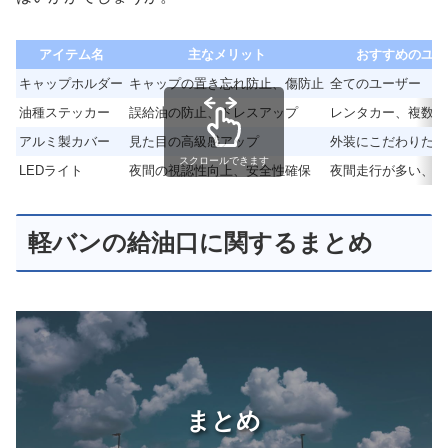
アイテム名
主なメリット
おすすめのユー
キャップホルダー
キャップの置き忘れ防止、傷防止
全てのユーザー
油種ステッカー
誤給油の防止、ドレスアップ
レンタカー、複数人
アルミ製カバー
見た目の高級感アップ
外装にこだわりたい
スクロールできます
LEDライト
夜間の視認性向上、安全性確保
夜間走行が多い、車
軽バンの給油口に関するまとめ
まとめ