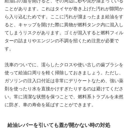
給油口の蓋を開けると、その周辺に砂や泥が溜まっている
ことがあります。これはタイヤが巻き上げた汚れが隙間か
ら入り込むためです。ここに汚れが溜まったまま給油をす
ると、キャップを開けた際に異物が燃料タンク内に混入し
てしまうリスクがあります。ゴミが混入すると燃料フィル
ターの詰まりやエンジンの不調を招くため注意が必要で
す。
洗車のついでに、濡らしたクロスや使い古しの歯ブラシを
使って給油口周りを軽く掃除しておきましょう。ただし、
ガソリンの注入口付近は非常にデリケートなため、強い薬
剤を使ったり水を直接かけすぎたりするのは避けてくださ
い。常に清潔な状態を保つことで、燃料系トラブルを未然
に防ぎ、車の寿命を延ばすことができます。
給油レバーを引いても蓋が開かない時の対処