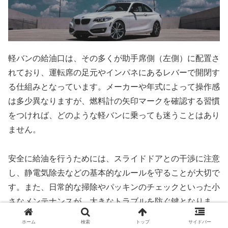
軽バンの給油口は、その多くが助手席側（左側）に配置さ
れており、運転席の足元やインパネにあるレバーで開閉す
る仕組みとなっています。メーカーや年式によって操作感
は多少異なりますが、燃料計の矢印マークを確認する習慣
をつければ、どのような軽バンに乗っても迷うことはあり
ません。
安全に給油を行うためには、スライドドアとの干渉に注意
し、静電気除去などの基本的なルールを守ることが大切で
す。また、日常的な掃除やパッキンのチェックといった小
さなメンテナンスが、大きなトラブルを防ぐ鍵となりま
す。さらに、キャップホルダーの増設やステッカーなどの
ホーム
検索
トップ
サイドバー