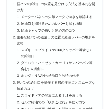
軽バンの給油口の位置を見分ける方法と基本的な開
け方
メーターパネルの矢印マークで向きを確認する
給油口を開けるためのレバーを探す場所
給油キャップの扱いと閉め方のコツ
主要な軽バンの給油口の位置と給油レバーの場所を
比較
スズキ・エブリイ（NV100クリッパー等含む）
の給油口
ダイハツ・ハイゼットカーゴ（サンバーバン等
含む）の給油口
ホンダ・N-VANの給油口と独特の仕様
軽バンの給油口を操作する際の注意点とスムーズな
給油のコツ
スライドドアの開放による干渉を避ける
セルフ給油での「吹きこぼれ」を防ぐコツ
ガソリンの種類（油種）を間違えないための対